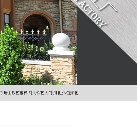
门|唐山铁艺楼梯|河北铁艺大门|河北护栏|河北